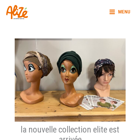
Aller
MAIN
au
MENU
MENU
contenu
la nouvelle collection elite est
arrivée