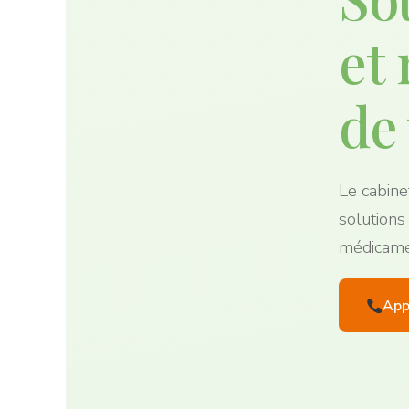
et 
de
Le cabine
solutions
médicamen
App