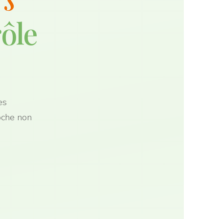
rôle
es
oche non